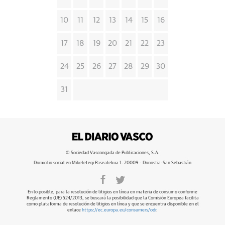
10
11
12
13
14
15
16
17
18
19
20
21
22
23
24
25
26
27
28
29
30
31
© Sociedad Vascongada de Publicaciones, S.A.
Domicilio social en Mikeletegi Pasealekua 1. 20009 - Donostia-San Sebastián
En lo posible, para la resolución de litigios en línea en materia de consumo conforme
Reglamento (UE) 524/2013, se buscará la posibilidad que la Comisión Europea facilita
como plataforma de resolución de litigios en línea y que se encuentra disponible en el
enlace
https://ec.europa.eu/consumers/odr
.