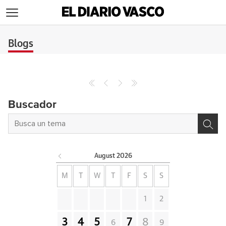
>
Blogs
Buscador
August
2026
M
T
W
T
F
S
S
1
2
3
4
5
7
8
6
9