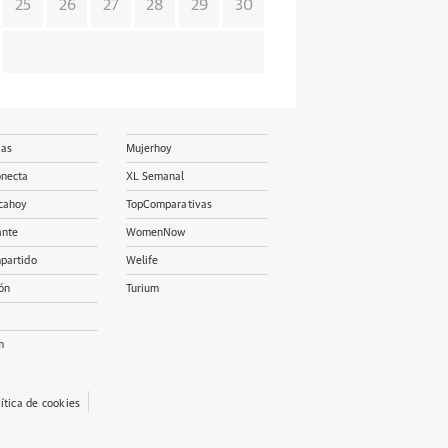
25
26
27
28
29
30
ias
Mujerhoy
onecta
XL Semanal
cahoy
TopComparativas
ante
WomenNow
partido
Welife
ón
Turium
m
lítica de cookies