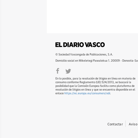
© Sociedad Vascongada de Publicaciones, S.A.
Domicilio social en Mikeletegi Pasealekua 1. 20009 - Donostia-Sa
En lo posible, para la resolución de litigios en línea en materia de
consumo conforme Reglamento (UE) 524/2013, se buscará la
posibilidad que la Comisión Europea facilita como plataforma de
resolución de litigios en línea y que se encuentra disponible en el
enlace
https://ec.europa.eu/consumers/odr
.
Contactar
Aviso