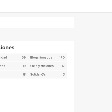
ciones
lidad
59
Blogs firmados
140
tes
19
Ocio y aficiones
17
18
Solidari@s
3