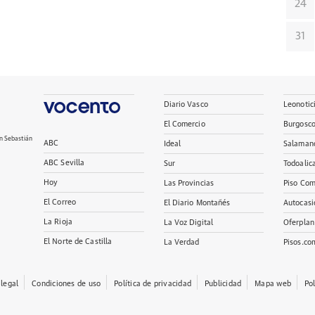
24
31
Diario Vasco
Leonotic
El Comercio
Burgosc
n Sebastián
ABC
Ideal
Salaman
ABC Sevilla
Sur
Todoalic
Hoy
Las Provincias
Piso Com
El Correo
El Diario Montañés
Autocasi
La Rioja
La Voz Digital
Oferplan
El Norte de Castilla
La Verdad
Pisos.co
 legal
Condiciones de uso
Política de privacidad
Publicidad
Mapa web
Po