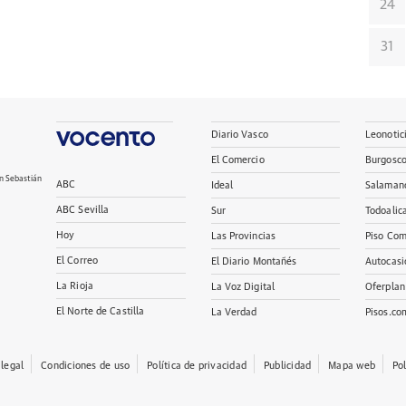
24
31
Diario Vasco
Leonotic
El Comercio
Burgosc
n Sebastián
ABC
Ideal
Salaman
ABC Sevilla
Sur
Todoalic
Hoy
Las Provincias
Piso Com
El Correo
El Diario Montañés
Autocasi
La Rioja
La Voz Digital
Oferplan
El Norte de Castilla
La Verdad
Pisos.co
 legal
Condiciones de uso
Política de privacidad
Publicidad
Mapa web
Po