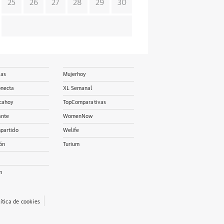
25
26
27
28
29
30
ias
Mujerhoy
onecta
XL Semanal
cahoy
TopComparativas
ante
WomenNow
partido
Welife
ón
Turium
m
lítica de cookies