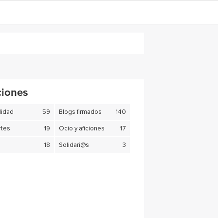
ciones
lidad
59
Blogs firmados
140
tes
19
Ocio y aficiones
17
18
Solidari@s
3