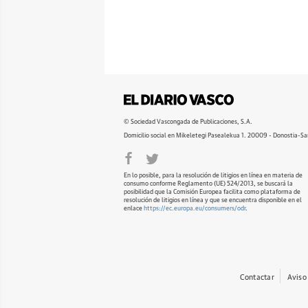
© Sociedad Vascongada de Publicaciones, S.A.
Domicilio social en Mikeletegi Pasealekua 1. 20009 - Donostia-Sa
En lo posible, para la resolución de litigios en línea en materia de
consumo conforme Reglamento (UE) 524/2013, se buscará la
posibilidad que la Comisión Europea facilita como plataforma de
resolución de litigios en línea y que se encuentra disponible en el
enlace
https://ec.europa.eu/consumers/odr
.
Contactar
Aviso