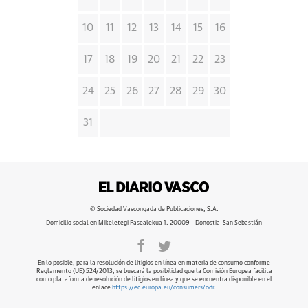
10
11
12
13
14
15
16
17
18
19
20
21
22
23
24
25
26
27
28
29
30
31
© Sociedad Vascongada de Publicaciones, S.A.
Domicilio social en Mikeletegi Pasealekua 1. 20009 - Donostia-San Sebastián
En lo posible, para la resolución de litigios en línea en materia de consumo conforme
Reglamento (UE) 524/2013, se buscará la posibilidad que la Comisión Europea facilita
como plataforma de resolución de litigios en línea y que se encuentra disponible en el
enlace
https://ec.europa.eu/consumers/odr
.