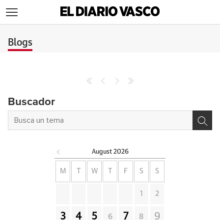
>
Blogs
Buscador
August
2026
M
T
W
T
F
S
S
1
2
3
4
5
7
9
6
8