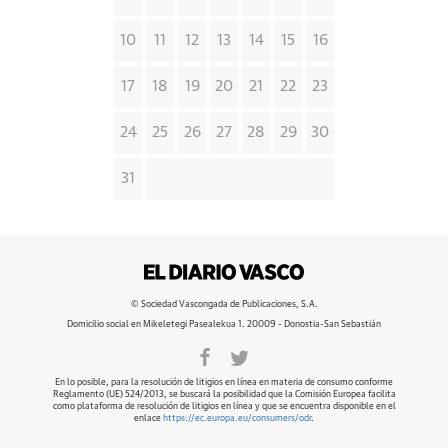
10
11
12
13
14
15
16
17
18
19
20
21
22
23
24
25
26
27
28
29
30
31
© Sociedad Vascongada de Publicaciones, S.A.
Domicilio social en Mikeletegi Pasealekua 1. 20009 - Donostia-San Sebastián
En lo posible, para la resolución de litigios en línea en materia de consumo conforme
Reglamento (UE) 524/2013, se buscará la posibilidad que la Comisión Europea facilita
como plataforma de resolución de litigios en línea y que se encuentra disponible en el
enlace
https://ec.europa.eu/consumers/odr
.