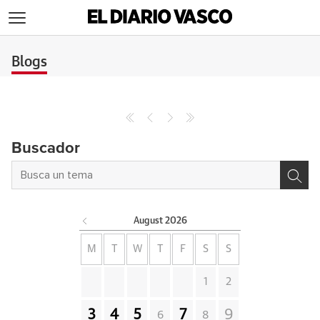
>
Blogs
Buscador
August
2026
M
T
W
T
F
S
S
1
2
3
4
5
7
9
6
8