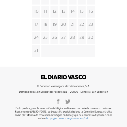
10
11
12
13
14
15
16
17
18
19
20
21
22
23
24
25
26
27
28
29
30
31
© Sociedad Vascongada de Publicaciones, S.A.
Domicilio social en Mikeletegi Pasealekua 1. 20009 - Donostia-San Sebastián
En lo posible, para la resolución de litigios en línea en materia de consumo conforme
Reglamento (UE) 524/2013, se buscará la posibilidad que la Comisión Europea facilita
como plataforma de resolución de litigios en línea y que se encuentra disponible en el
enlace
https://ec.europa.eu/consumers/odr
.