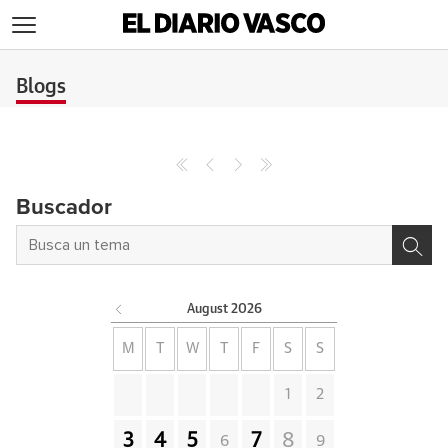
>
Blogs
Buscador
August
2026
M
T
W
T
F
S
S
1
2
3
4
5
7
8
6
9