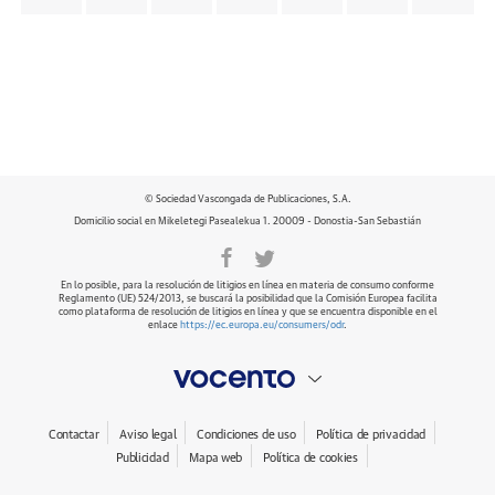
© Sociedad Vascongada de Publicaciones, S.A.
Domicilio social en Mikeletegi Pasealekua 1. 20009 - Donostia-San Sebastián
En lo posible, para la resolución de litigios en línea en materia de consumo conforme
Reglamento (UE) 524/2013, se buscará la posibilidad que la Comisión Europea facilita
como plataforma de resolución de litigios en línea y que se encuentra disponible en el
enlace
https://ec.europa.eu/consumers/odr
.
Contactar
Aviso legal
Condiciones de uso
Política de privacidad
Publicidad
Mapa web
Política de cookies