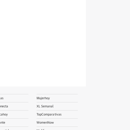
ias
Mujerhoy
onecta
XL Semanal
cahoy
TopComparativas
ante
WomenNow