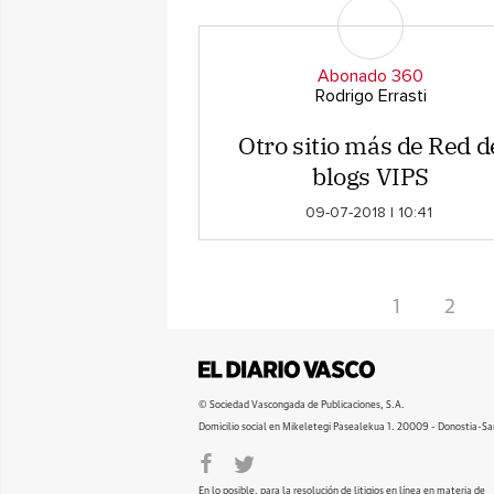
Abonado 360
Rodrigo Errasti
Otro sitio más de Red d
blogs VIPS
09-07-2018 | 10:41
1
2
© Sociedad Vascongada de Publicaciones, S.A.
Domicilio social en Mikeletegi Pasealekua 1. 20009 - Donostia-Sa
En lo posible, para la resolución de litigios en línea en materia de