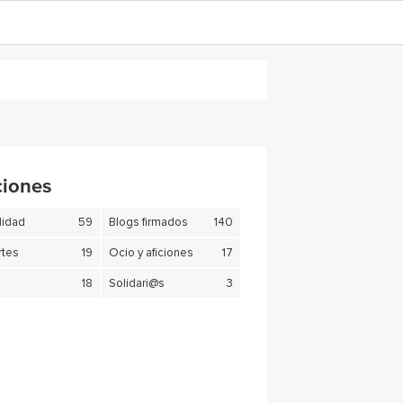
ciones
lidad
59
Blogs firmados
140
tes
19
Ocio y aficiones
17
18
Solidari@s
3