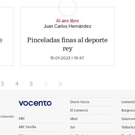
Al aire libre
Juan Carlos Hernández
e
Pinceladas finas al deporte
rey
15-01-2023 | 19:47
3
4
5
Diario Vasco
Leonotic
El Comercio
Burgosc
n Sebastián
ABC
Ideal
Salaman
ABC Sevilla
Sur
Todoalic