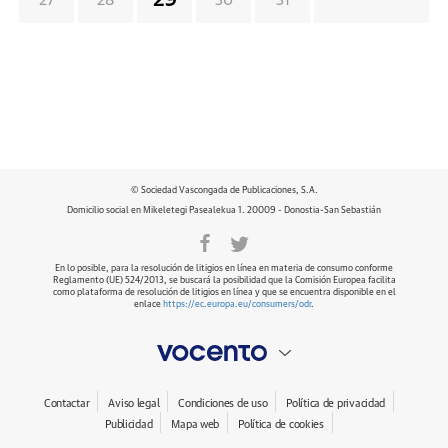
29
27
28
30
31
© Sociedad Vascongada de Publicaciones, S.A.
Domicilio social en Mikeletegi Pasealekua 1. 20009 - Donostia-San Sebastián
En lo posible, para la resolución de litigios en línea en materia de consumo conforme
Reglamento (UE) 524/2013, se buscará la posibilidad que la Comisión Europea facilita
como plataforma de resolución de litigios en línea y que se encuentra disponible en el
enlace
https://ec.europa.eu/consumers/odr
.
Contactar
Aviso legal
Condiciones de uso
Política de privacidad
Publicidad
Mapa web
Política de cookies