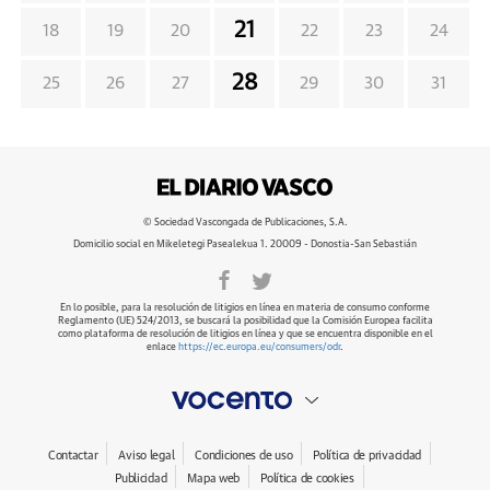
21
18
19
20
22
23
24
28
25
26
27
29
30
31
© Sociedad Vascongada de Publicaciones, S.A.
Domicilio social en Mikeletegi Pasealekua 1. 20009 - Donostia-San Sebastián
En lo posible, para la resolución de litigios en línea en materia de consumo conforme
Reglamento (UE) 524/2013, se buscará la posibilidad que la Comisión Europea facilita
como plataforma de resolución de litigios en línea y que se encuentra disponible en el
enlace
https://ec.europa.eu/consumers/odr
.
Contactar
Aviso legal
Condiciones de uso
Política de privacidad
Publicidad
Mapa web
Política de cookies