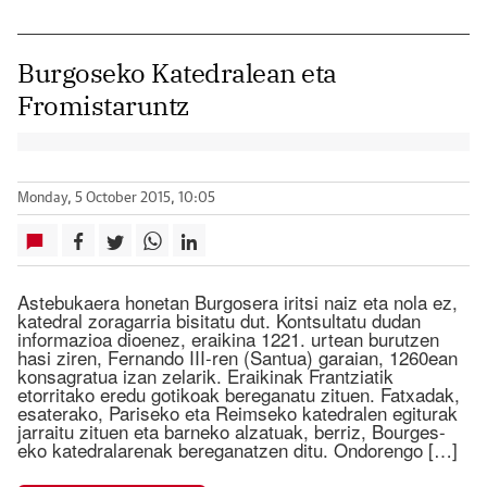
Burgoseko Katedralean eta
Fromistaruntz
Monday, 5 October 2015, 10:05
Astebukaera honetan Burgosera iritsi naiz eta nola ez,
katedral zoragarria bisitatu dut. Kontsultatu dudan
informazioa dioenez, eraikina 1221. urtean burutzen
hasi ziren, Fernando III-ren (Santua) garaian, 1260ean
konsagratua izan zelarik. Eraikinak Frantziatik
etorritako eredu gotikoak bereganatu zituen. Fatxadak,
esaterako, Pariseko eta Reimseko katedralen egiturak
jarraitu zituen eta barneko alzatuak, berriz, Bourges-
eko katedralarenak bereganatzen ditu. Ondorengo […]