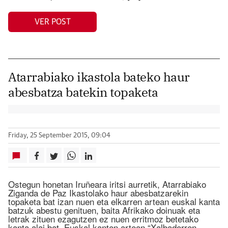
VER POST
Atarrabiako ikastola bateko haur
abesbatza batekin topaketa
Friday, 25 September 2015, 09:04
Ostegun honetan Iruñeara iritsi aurretik, Atarrabiako
Ziganda de Paz Ikastolako haur abesbatzarekin
topaketa bat izan nuen eta elkarren artean euskal kanta
batzuk abestu genituen, baita Afrikako doinuak eta
letrak zituen ezagutzen ez nuen erritmoz betetako
kanta alai bat. Euskal kanten artean “Xalbadorren