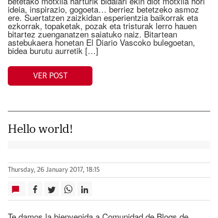
betetako motxila harturik bidaiari ekin diot motxila hori
ideia, inspirazio, gogoeta… berriez betetzeko asmoz
ere. Suertatzen zaizkidan esperientzia baikorrak eta
ezkorrak, topaketak, pozak eta tristurak lerro hauen
bitartez zuenganatzen saiatuko naiz. Bitartean
astebukaera honetan El Diario Vascoko bulegoetan,
bidea burutu aurretik […]
VER POST
Hello world!
Thursday, 26 January 2017, 18:15
Te damos la bienvenida a Comunidad de Blogs de