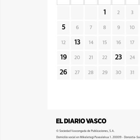
1
2
3
5
6
7
8
9
10
13
12
14
15
16
17
19
23
20
21
22
24
26
27
28
29
30
31
© Sociedad Vascongada de Publicaciones, S.A.
Domicilio social en Mikeletegi Pasealekua 1. 20009 - Donostia-Sa