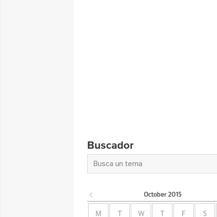
Buscador
October
2015
M
T
W
T
F
S