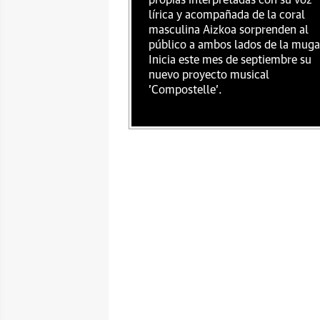
propias interpretadas con su voz
lírica y acompañada de la coral
masculina Aizkoa sorprenden al
público a ambos lados de la muga
Inicia este mes de septiembre su
nuevo proyecto musical
'Compostelle'.