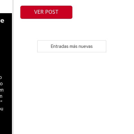
VER POST
re
Entradas más nuevas
o
io
en
en
i”
ou