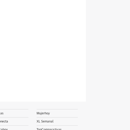
ias
Mujerhoy
onecta
XL Semanal
cahoy
TopComparativas