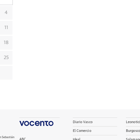
4
11
18
25
Diario Vasco
Leonotic
El Comercio
Burgosc
n Sebastián
ABC
Ideal
Salaman