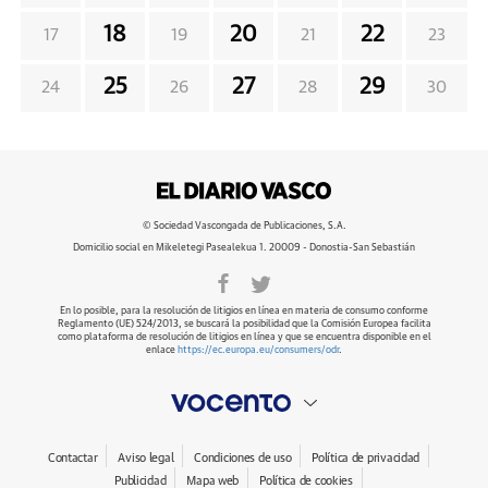
18
20
22
17
19
21
23
25
27
29
24
26
28
30
© Sociedad Vascongada de Publicaciones, S.A.
Domicilio social en Mikeletegi Pasealekua 1. 20009 - Donostia-San Sebastián
En lo posible, para la resolución de litigios en línea en materia de consumo conforme
Reglamento (UE) 524/2013, se buscará la posibilidad que la Comisión Europea facilita
como plataforma de resolución de litigios en línea y que se encuentra disponible en el
enlace
https://ec.europa.eu/consumers/odr
.
Contactar
Aviso legal
Condiciones de uso
Política de privacidad
Publicidad
Mapa web
Política de cookies