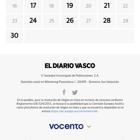
17
19
21
16
18
20
22
24
26
28
23
25
27
29
30
© Sociedad Vascongada de Publicaciones, S.A.
Domicilio social en Mikeletegi Pasealekua 1. 20009 - Donostia-San Sebastián
En lo posible, para la resolución de litigios en línea en materia de consumo conforme
Reglamento (UE) 524/2013, se buscará la posibilidad que la Comisión Europea facilita
como plataforma de resolución de litigios en línea y que se encuentra disponible en el
enlace
https://ec.europa.eu/consumers/odr
.