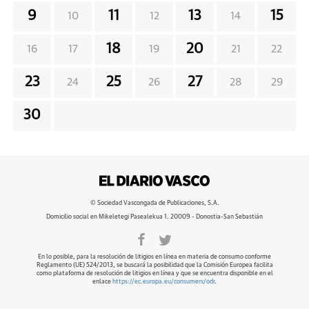
9
11
13
15
10
12
14
18
20
16
17
19
21
22
23
25
27
24
26
28
29
30
© Sociedad Vascongada de Publicaciones, S.A.
Domicilio social en Mikeletegi Pasealekua 1. 20009 - Donostia-San Sebastián
En lo posible, para la resolución de litigios en línea en materia de consumo conforme
Reglamento (UE) 524/2013, se buscará la posibilidad que la Comisión Europea facilita
como plataforma de resolución de litigios en línea y que se encuentra disponible en el
enlace
https://ec.europa.eu/consumers/odr
.