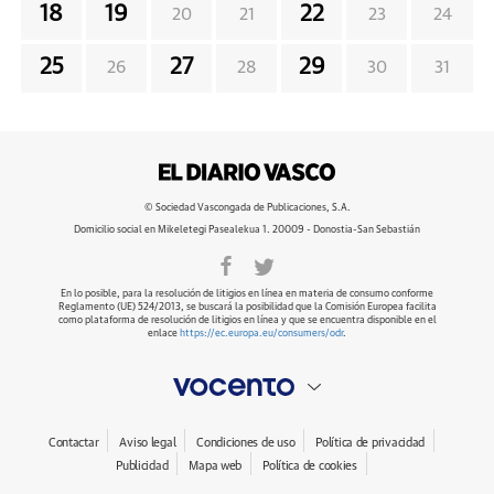
18
19
22
20
21
23
24
25
27
29
26
28
30
31
© Sociedad Vascongada de Publicaciones, S.A.
Domicilio social en Mikeletegi Pasealekua 1. 20009 - Donostia-San Sebastián
En lo posible, para la resolución de litigios en línea en materia de consumo conforme
Reglamento (UE) 524/2013, se buscará la posibilidad que la Comisión Europea facilita
como plataforma de resolución de litigios en línea y que se encuentra disponible en el
enlace
https://ec.europa.eu/consumers/odr
.
Contactar
Aviso legal
Condiciones de uso
Política de privacidad
Publicidad
Mapa web
Política de cookies