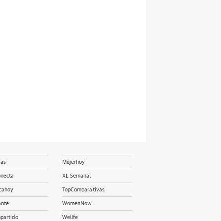
ias
Mujerhoy
onecta
XL Semanal
cahoy
TopComparativas
ante
WomenNow
partido
Welife