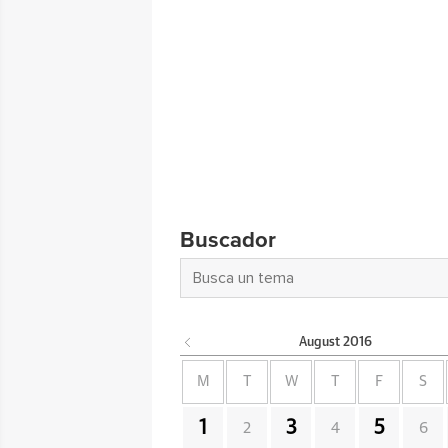
Buscador
August
2016
M
T
W
T
F
S
1
3
5
2
4
6