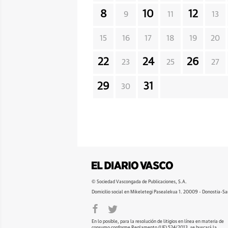
8
10
12
9
11
13
15
16
17
18
19
20
22
24
26
23
25
27
29
31
30
© Sociedad Vascongada de Publicaciones, S.A.
Domicilio social en Mikeletegi Pasealekua 1. 20009 - Donostia-Sa
En lo posible, para la resolución de litigios en línea en materia de
consumo conforme Reglamento (UE) 524/2013, se buscará la