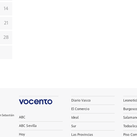
14
21
28
Diario Vasco
Leonotic
El Comercio
Burgosc
n Sebastián
ABC
Ideal
Salaman
ABC Sevilla
Sur
Todoalic
Hoy
Las Provincias
Piso Com