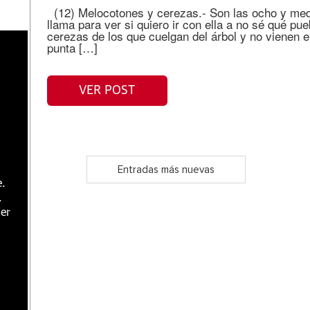
(12) Melocotones y cerezas.- Son las ocho y med
llama para ver si quiero ir con ella a no sé qué pu
cerezas de los que cuelgan del árbol y no vienen en
punta […]
VER POST
Entradas más nuevas
e.
.
er