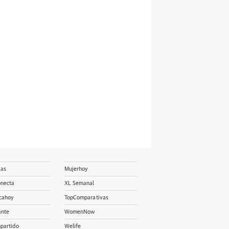
ias
Mujerhoy
onecta
XL Semanal
cahoy
TopComparativas
ante
WomenNow
partido
Welife