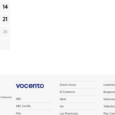
14
21
28
Diario Vasco
Leonotic
El Comercio
Burgosc
n Sebastián
ABC
Ideal
Salaman
ABC Sevilla
Sur
Todoalic
Hoy
Las Provincias
Piso Com