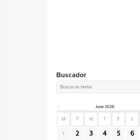
Buscador
June
2026
M
T
W
T
F
S
2
3
4
5
6
1