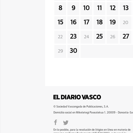
8
9
10
11
12
13
15
16
17
18
19
20
23
25
27
22
24
26
30
29
© Sociedad Vascongada de Publicaciones, S.A.
Domicilio social en Mikeletegi Pasealekua 1. 20009 - Donostia-Sa
En lo posible, para la resolución de litigios en línea en materia de