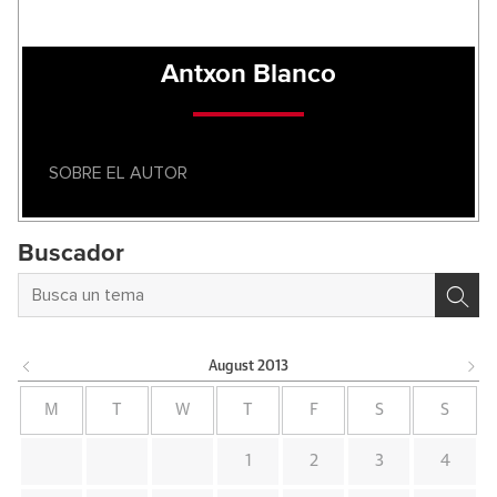
Antxon Blanco
SOBRE EL AUTOR
Buscador
August
2013
M
T
W
T
F
S
S
1
2
3
4