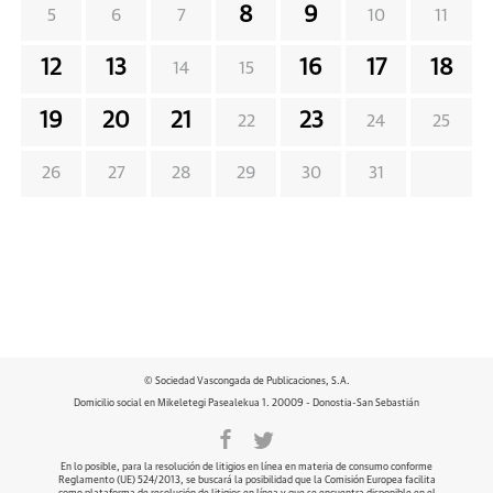
8
9
5
6
7
10
11
12
13
16
17
18
14
15
19
20
21
23
22
24
25
26
27
28
29
30
31
© Sociedad Vascongada de Publicaciones, S.A.
Domicilio social en Mikeletegi Pasealekua 1. 20009 - Donostia-San Sebastián
En lo posible, para la resolución de litigios en línea en materia de consumo conforme
Reglamento (UE) 524/2013, se buscará la posibilidad que la Comisión Europea facilita