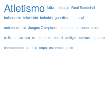
Atletismo
futbol
dopaje
Real Sociedad
baloncesto
televisión
behobia
guardiola
mundial
antxon blanco
Juegos Olímpicos
mourinho
europeo
cross
ciclismo
carrera
clembuterol
record
pértiga
operacion puerto
campeonato
cambio
copa
estambul
peso