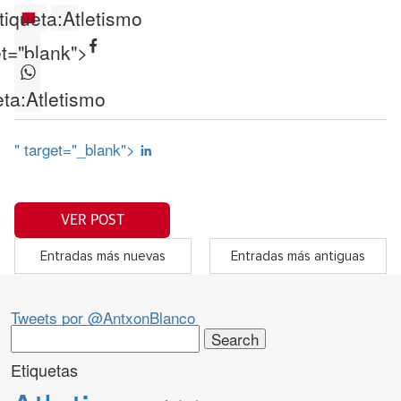
tiqueta:
Atletismo
et="blank">
eta:
Atletismo
" target="_blank">
VER POST
Entradas más nuevas
Entradas más antiguas
Tweets por @AntxonBlanco
Search
for:
Etiquetas