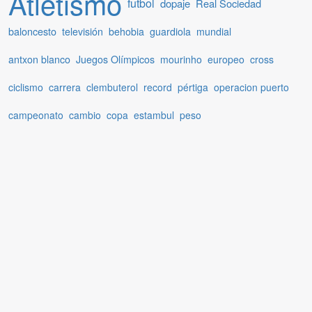
Atletismo
futbol
dopaje
Real Sociedad
baloncesto
televisión
behobia
guardiola
mundial
antxon blanco
Juegos Olímpicos
mourinho
europeo
cross
ciclismo
carrera
clembuterol
record
pértiga
operacion puerto
campeonato
cambio
copa
estambul
peso