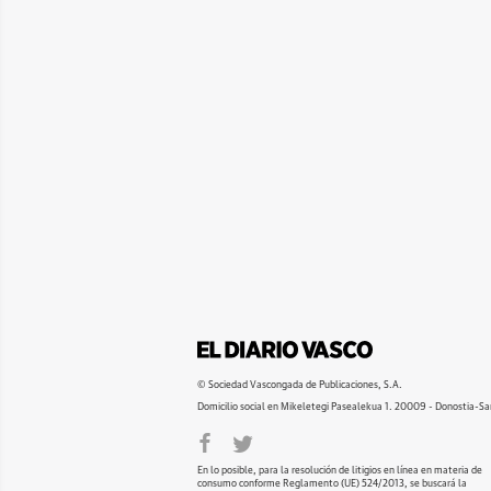
© Sociedad Vascongada de Publicaciones, S.A.
Domicilio social en Mikeletegi Pasealekua 1. 20009 - Donostia-Sa
En lo posible, para la resolución de litigios en línea en materia de
consumo conforme Reglamento (UE) 524/2013, se buscará la