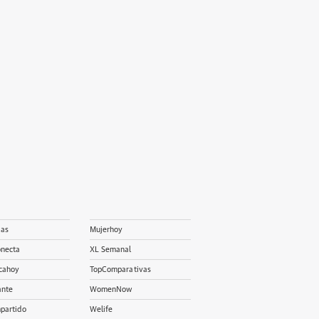
ias
Mujerhoy
onecta
XL Semanal
cahoy
TopComparativas
ante
WomenNow
partido
Welife