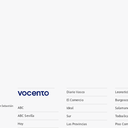
Diario Vasco
Leonotic
El Comercio
Burgosc
n Sebastián
ABC
Ideal
Salaman
ABC Sevilla
Sur
Todoalic
Hoy
Las Provincias
Piso Com