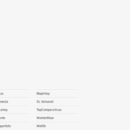
ias
Mujerhoy
onecta
XL Semanal
cahoy
TopComparativas
ante
WomenNow
partido
Welife