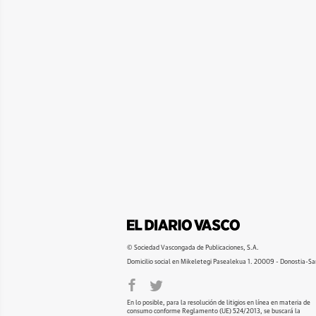
© Sociedad Vascongada de Publicaciones, S.A.
Domicilio social en Mikeletegi Pasealekua 1. 20009 - Donostia-Sa
En lo posible, para la resolución de litigios en línea en materia de
consumo conforme Reglamento (UE) 524/2013, se buscará la