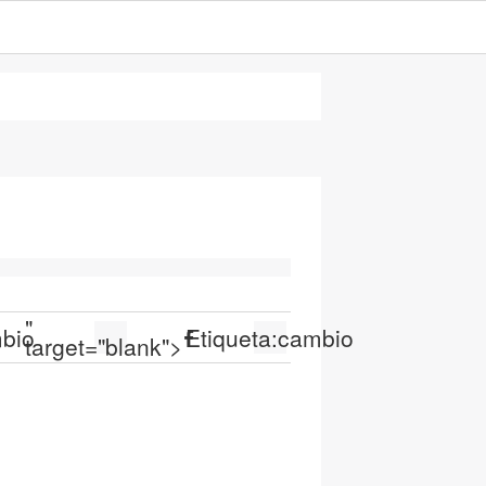
"
bio
Etiqueta:
cambio
target="blank">