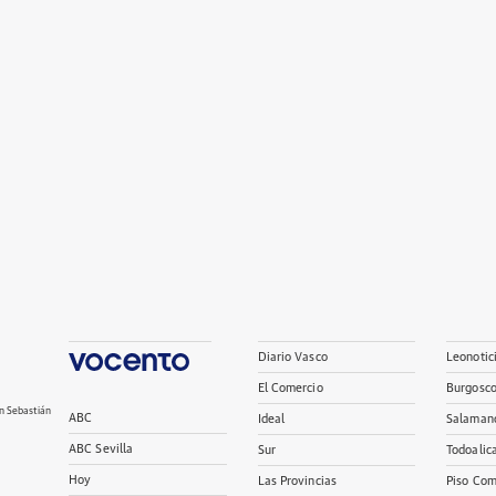
Diario Vasco
Leonotic
El Comercio
Burgosc
n Sebastián
ABC
Ideal
Salaman
ABC Sevilla
Sur
Todoalic
Hoy
Las Provincias
Piso Com