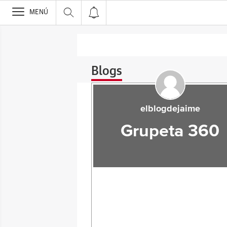
>
MENÚ
Blogs
elblogdejaime
Grupeta 360