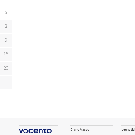
S
2
9
16
23
Diario Vasco
Leonotic