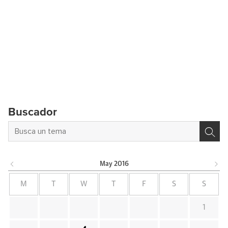
Buscador
May
2016
M
T
W
T
F
S
S
1