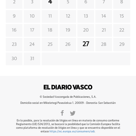
4
2
3
5
6
7
8
9
10
11
12
13
14
15
16
17
18
19
20
21
22
27
23
24
25
26
28
29
30
31
© Sociedad Vascongada de Publicaciones, S.A.
Domicilio social en Mikeletegi Pasealekua 1. 20009 - Donostia-San Sebastián
En lo posible, para la resolución de litigios en línea en materia de consumo conforme
Reglamento (UE) 524/2013, se buscará la posibilidad que la Comisión Europea facilita
como plataforma de resolución de litigios en línea y que se encuentra disponible en el
enlace
https://ec.europa.eu/consumers/odr
.