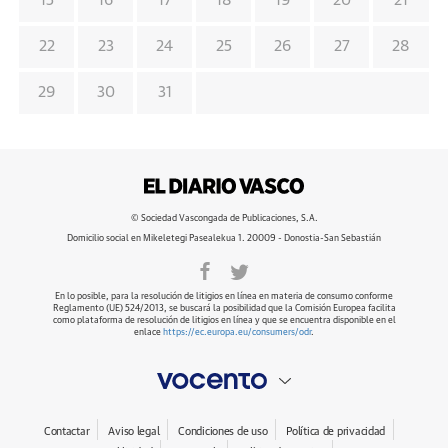
15
16
17
18
19
20
21
22
23
24
25
26
27
28
29
30
31
© Sociedad Vascongada de Publicaciones, S.A.
Domicilio social en Mikeletegi Pasealekua 1. 20009 - Donostia-San Sebastián
En lo posible, para la resolución de litigios en línea en materia de consumo conforme
Reglamento (UE) 524/2013, se buscará la posibilidad que la Comisión Europea facilita
como plataforma de resolución de litigios en línea y que se encuentra disponible en el
enlace
https://ec.europa.eu/consumers/odr
.
Contactar
Aviso legal
Condiciones de uso
Política de privacidad