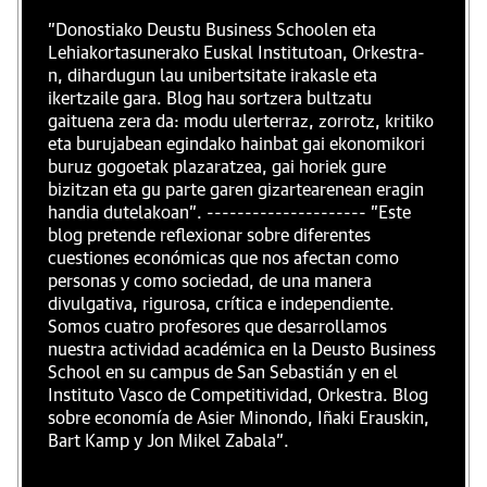
"Donostiako Deustu Business Schoolen eta
Lehiakortasunerako Euskal Institutoan, Orkestra-
n, dihardugun lau unibertsitate irakasle eta
ikertzaile gara. Blog hau sortzera bultzatu
gaituena zera da: modu ulerterraz, zorrotz, kritiko
eta burujabean egindako hainbat gai ekonomikori
buruz gogoetak plazaratzea, gai horiek gure
bizitzan eta gu parte garen gizartearenean eragin
handia dutelakoan". --------------------- "Este
blog pretende reflexionar sobre diferentes
cuestiones económicas que nos afectan como
personas y como sociedad, de una manera
divulgativa, rigurosa, crítica e independiente.
Somos cuatro profesores que desarrollamos
nuestra actividad académica en la Deusto Business
School en su campus de San Sebastián y en el
Instituto Vasco de Competitividad, Orkestra. Blog
sobre economía de Asier Minondo, Iñaki Erauskin,
Bart Kamp y Jon Mikel Zabala".