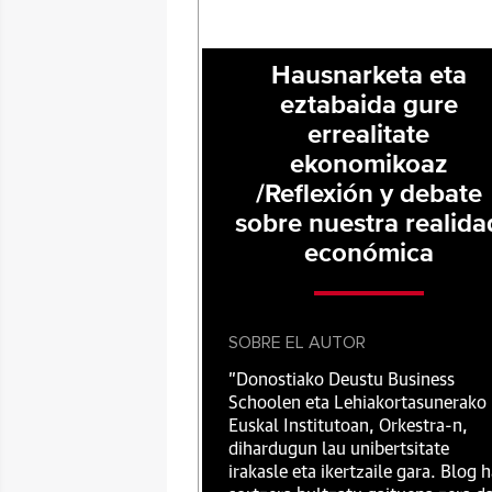
Hausnarketa eta
eztabaida gure
errealitate
ekonomikoaz
/Reflexión y debate
sobre nuestra realida
económica
SOBRE EL AUTOR
"Donostiako Deustu Business
Schoolen eta Lehiakortasunerako
Euskal Institutoan, Orkestra-n,
dihardugun lau unibertsitate
irakasle eta ikertzaile gara. Blog 