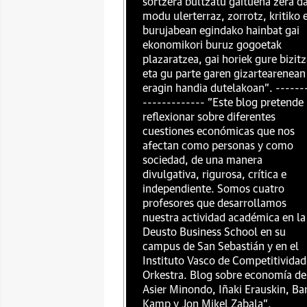
sortzera bultzatu gaituena zera da
modu ulerterraz, zorrotz, kritiko 
burujabean egindako hainbat gai
ekonomikori buruz gogoetak
plazaratzea, gai horiek gure bizit
eta gu parte garen gizartearenean
eragin handia dutelakoan". ------
------------- "Este blog pretende
reflexionar sobre diferentes
cuestiones económicas que nos
afectan como personas y como
sociedad, de una manera
divulgativa, rigurosa, crítica e
independiente. Somos cuatro
profesores que desarrollamos
nuestra actividad académica en la
Deusto Business School en su
campus de San Sebastián y en el
Instituto Vasco de Competitividad
Orkestra. Blog sobre economía de
Asier Minondo, Iñaki Erauskin, Ba
Kamp y Jon Mikel Zabala".