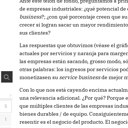
Ante este telón de fondo, preguntamos a pri
de empresas industriales: ¿qué potencial de
business
?; ¿con qué porcentaje creen que su
crecer si logran sacar un mayor rendimiento 
sus clientes?
Las respuestas que obtuvimos (véase el gráfi
actuales por servicios y naranja para marge
las empresas están sacando, grosso modo, sól
otras palabras: los ingresos por servicios po
monetizasen su
service business
de mejor 
Con lo que nos está cayendo encima actualme
una relevancia adicional. ¿Por qué? Porque en
que múltiples clientes de las empresas indu
S
bienes durables / de equipo. Consiguienteme
1
resentir es el negocio del producto. El negoci