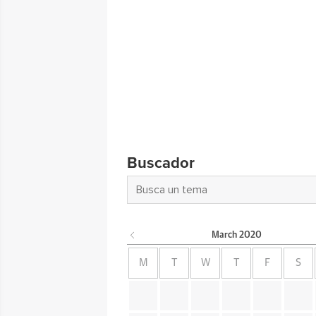
Buscador
March
2020
M
T
W
T
F
S