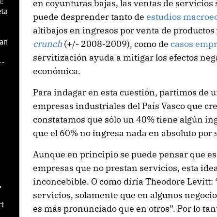
:
en coyunturas bajas, las ventas de servicios 
eta
puede desprender tanto de
estudios macroe
altibajos en ingresos por venta de productos
zan
crunch
(+/- 2008-2009), como de
casos empr
servitización ayuda a mitigar los efectos ne
--
económica.
Para indagar en esta cuestión, partimos de 
empresas industriales del País Vasco que c
constatamos que sólo un 40% tiene algún ing
que el 60% no ingresa nada en absoluto por s
Aunque en principio se puede pensar que es
empresas que no prestan servicios, esta idea
inconcebible. O como diría Theodore Levitt:
,
servicios, solamente que en algunos negocio
rt
es más pronunciado que en otros”. Por lo tant