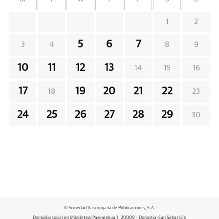
1
2
5
6
7
3
4
8
9
10
11
12
13
14
15
16
17
19
20
21
22
18
23
24
25
26
27
28
29
30
© Sociedad Vascongada de Publicaciones, S.A.
Domicilio social en Mikeletegi Pasealekua 1. 20009 - Donostia-San Sebastián