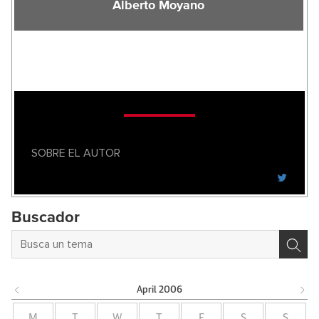
Alberto Moyano
SOBRE EL AUTOR
Buscador
April
2006
M
T
W
T
F
S
S