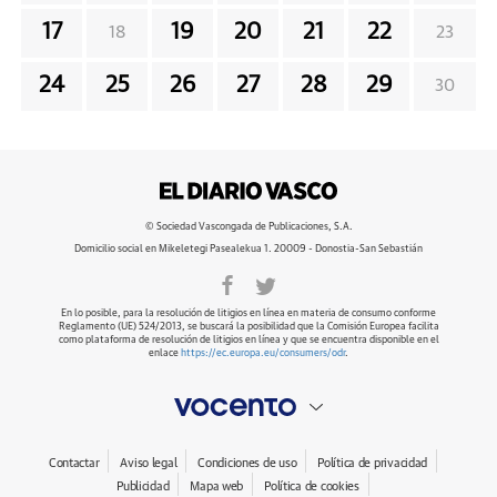
17
19
20
21
22
18
23
24
25
26
27
28
29
30
© Sociedad Vascongada de Publicaciones, S.A.
Domicilio social en Mikeletegi Pasealekua 1. 20009 - Donostia-San Sebastián
En lo posible, para la resolución de litigios en línea en materia de consumo conforme
Reglamento (UE) 524/2013, se buscará la posibilidad que la Comisión Europea facilita
como plataforma de resolución de litigios en línea y que se encuentra disponible en el
enlace
https://ec.europa.eu/consumers/odr
.
Contactar
Aviso legal
Condiciones de uso
Política de privacidad
Publicidad
Mapa web
Política de cookies