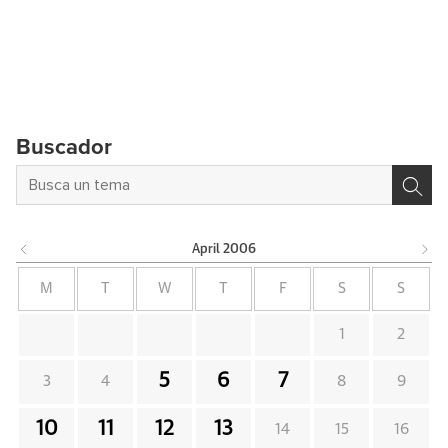
Buscador
April
2006
M
T
W
T
F
S
S
1
2
5
6
7
3
4
8
9
10
11
12
13
14
15
16