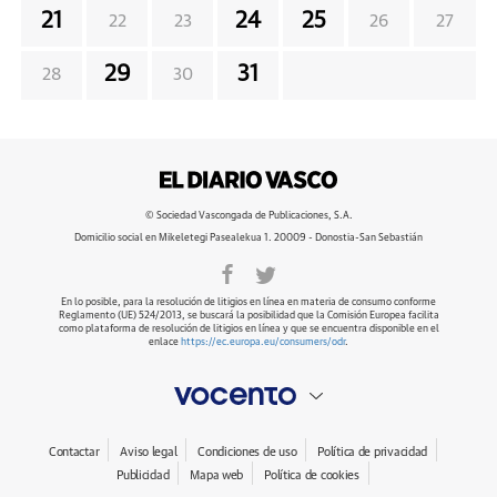
21
24
25
22
23
26
27
29
31
28
30
© Sociedad Vascongada de Publicaciones, S.A.
Domicilio social en Mikeletegi Pasealekua 1. 20009 - Donostia-San Sebastián
En lo posible, para la resolución de litigios en línea en materia de consumo conforme
Reglamento (UE) 524/2013, se buscará la posibilidad que la Comisión Europea facilita
como plataforma de resolución de litigios en línea y que se encuentra disponible en el
enlace
https://ec.europa.eu/consumers/odr
.
Contactar
Aviso legal
Condiciones de uso
Política de privacidad
Publicidad
Mapa web
Política de cookies