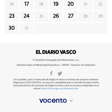
17
19
20
16
18
21
22
23
24
26
27
25
28
29
30
31
© Sociedad Vascongada de Publicaciones, S.A.
Domicilio social en Mikeletegi Pasealekua 1. 20009 - Donostia-San Sebastián
En lo posible, para la resolución de litigios en línea en materia de consumo conforme
Reglamento (UE) 524/2013, se buscará la posibilidad que la Comisión Europea facilita
como plataforma de resolución de litigios en línea y que se encuentra disponible en el
enlace
https://ec.europa.eu/consumers/odr
.