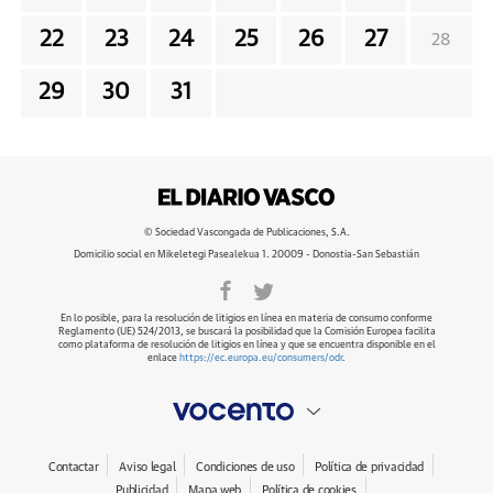
22
23
24
25
26
27
28
29
30
31
© Sociedad Vascongada de Publicaciones, S.A.
Domicilio social en Mikeletegi Pasealekua 1. 20009 - Donostia-San Sebastián
En lo posible, para la resolución de litigios en línea en materia de consumo conforme
Reglamento (UE) 524/2013, se buscará la posibilidad que la Comisión Europea facilita
como plataforma de resolución de litigios en línea y que se encuentra disponible en el
enlace
https://ec.europa.eu/consumers/odr
.
Contactar
Aviso legal
Condiciones de uso
Política de privacidad
Publicidad
Mapa web
Política de cookies