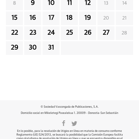
9
10
11
12
8
13
14
15
16
17
18
19
20
21
22
23
24
25
26
27
28
29
30
31
© Sociedad Vascongada de Publicaciones, S.A.
Domicilio social en Mikeletegi Pasealekua 1. 20009 - Donostia-San Sebastián
En lo posible, para la resolución de litigios en línea en materia de consumo conforme
Reglamento (UE) 524/2013, se buscará la posibilidad que la Comisión Europea facilita
como plataforma de resolución de litigios en línea y que se encuentra disponible en el