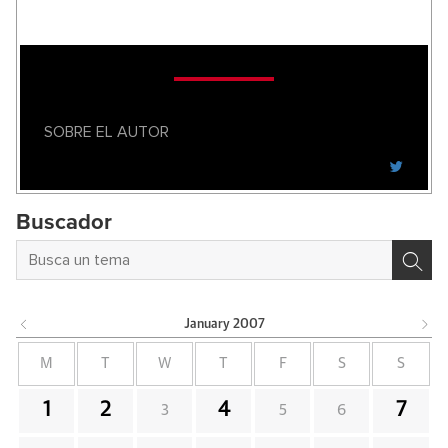
SOBRE EL AUTOR
Buscador
January
2007
M
T
W
T
F
S
S
1
2
4
7
3
5
6