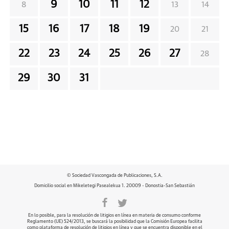
9
10
11
12
8
13
14
15
16
17
18
19
20
21
22
23
24
25
26
27
28
29
30
31
© Sociedad Vascongada de Publicaciones, S.A.
Domicilio social en Mikeletegi Pasealekua 1. 20009 - Donostia-San Sebastián
En lo posible, para la resolución de litigios en línea en materia de consumo conforme
Reglamento (UE) 524/2013, se buscará la posibilidad que la Comisión Europea facilita
como plataforma de resolución de litigios en línea y que se encuentra disponible en el