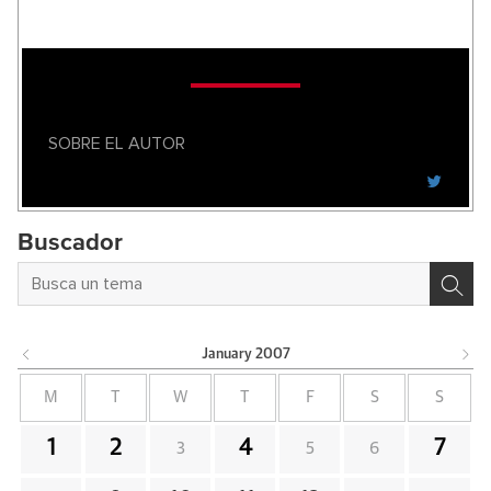
SOBRE EL AUTOR
Buscador
January
2007
M
T
W
T
F
S
S
1
2
4
7
3
5
6