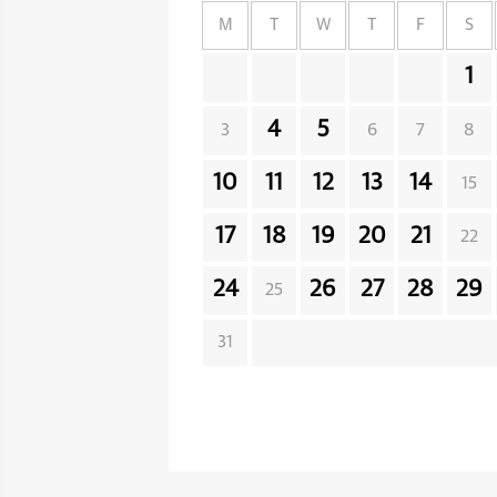
M
T
W
T
F
S
1
4
5
3
6
7
8
10
11
12
13
14
15
17
18
19
20
21
22
24
26
27
28
29
25
31