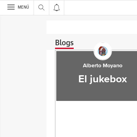
>
MENÚ
Blogs
Alberto Moyano
El jukebox