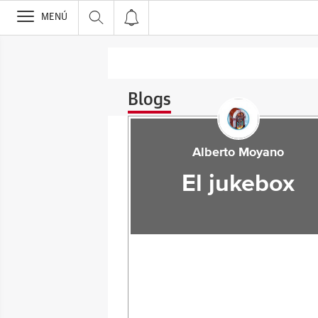
>
MENÚ
Blogs
Alberto Moyano
El jukebox