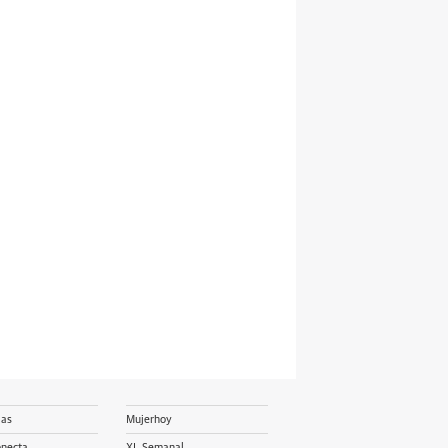
ias
Mujerhoy
onecta
XL Semanal