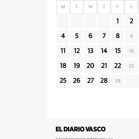
M
T
W
T
F
S
1
2
4
5
6
7
8
9
11
12
13
14
15
16
18
19
20
21
22
23
25
26
27
28
29