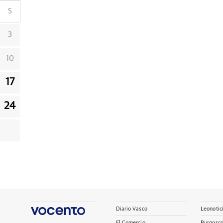
S
3
10
17
24
Diario Vasco
Leonotic
El Comercio
Burgosc