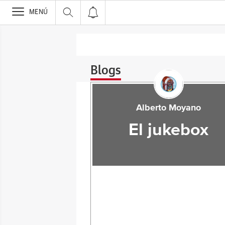
>
MENÚ
Blogs
Alberto Moyano
El jukebox