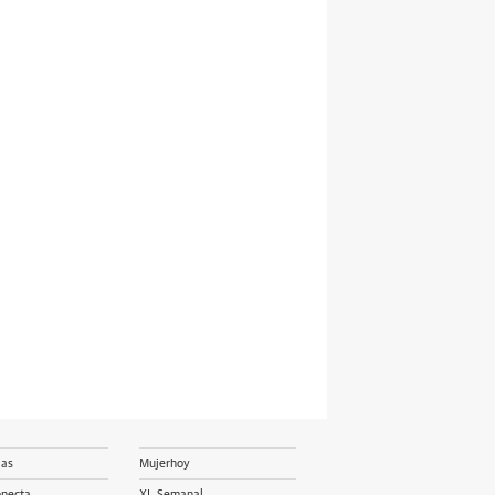
ias
Mujerhoy
onecta
XL Semanal