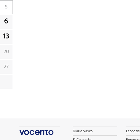
S
6
13
20
27
Diario Vasco
Leonotic
El Comercio
Burgosc