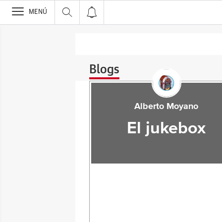
>
MENÚ
Blogs
Alberto Moyano
El jukebox