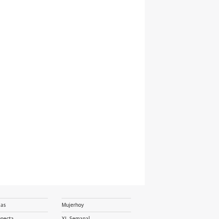
ias
Mujerhoy
onecta
XL Semanal