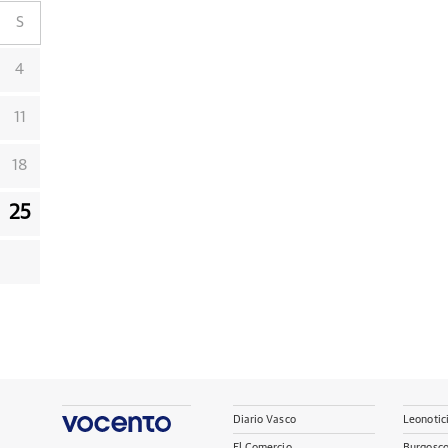
S
4
11
18
25
Diario Vasco
Leonotic
El Comercio
Burgosc