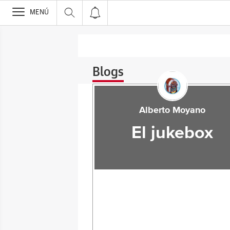
>
MENÚ
Blogs
Alberto Moyano
El jukebox