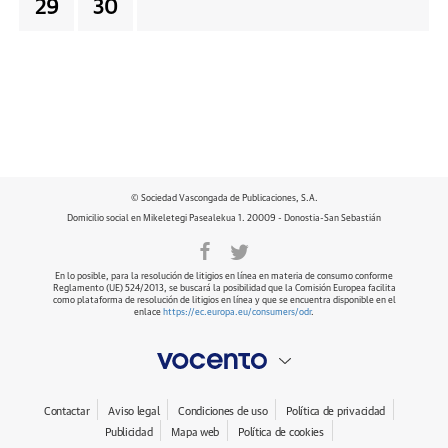
29
30
© Sociedad Vascongada de Publicaciones, S.A.
Domicilio social en Mikeletegi Pasealekua 1. 20009 - Donostia-San Sebastián
En lo posible, para la resolución de litigios en línea en materia de consumo conforme
Reglamento (UE) 524/2013, se buscará la posibilidad que la Comisión Europea facilita
como plataforma de resolución de litigios en línea y que se encuentra disponible en el
enlace
https://ec.europa.eu/consumers/odr
.
Contactar
Aviso legal
Condiciones de uso
Política de privacidad
Publicidad
Mapa web
Política de cookies