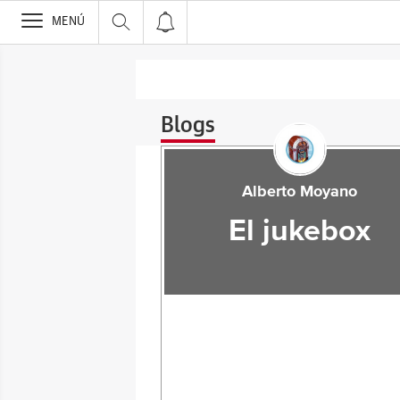
>
MENÚ
Blogs
Alberto Moyano
El jukebox