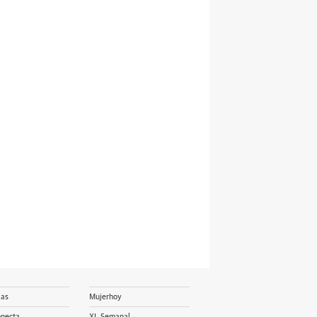
ias
Mujerhoy
onecta
XL Semanal