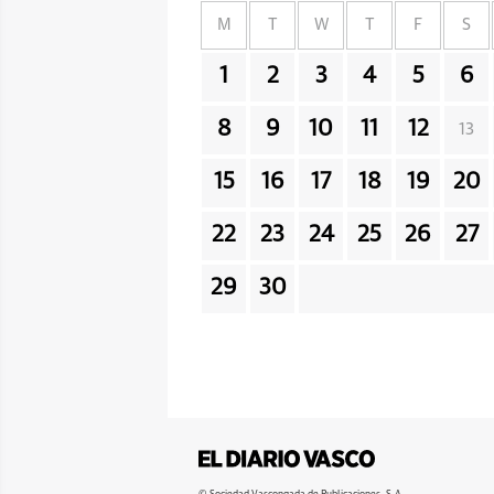
M
T
W
T
F
S
1
2
3
4
5
6
8
9
10
11
12
13
15
16
17
18
19
20
22
23
24
25
26
27
29
30