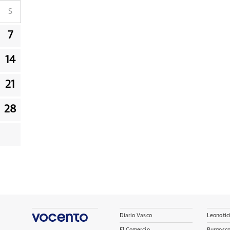
S
7
14
21
28
Diario Vasco
Leonotic
El Comercio
Burgosc