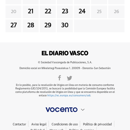
21
22
23
24
20
25
26
27
28
29
30
© Sociedad Vascongada de Publicaciones, S.A.
Domicilio social en Mikeletegi Pasealekua 1. 20009 - Donostia-San Sebastián
En lo posible, para la resolución de litigios en línea en materia de consumo conforme
Reglamento (UE) 524/2013, se buscará la posibilidad que la Comisión Europea facilita
como plataforma de resolución de litigios en línea y que se encuentra disponible en el
enlace
https://ec.europa.eu/consumers/odr
.
Contactar
Aviso legal
Condiciones de uso
Política de privacidad