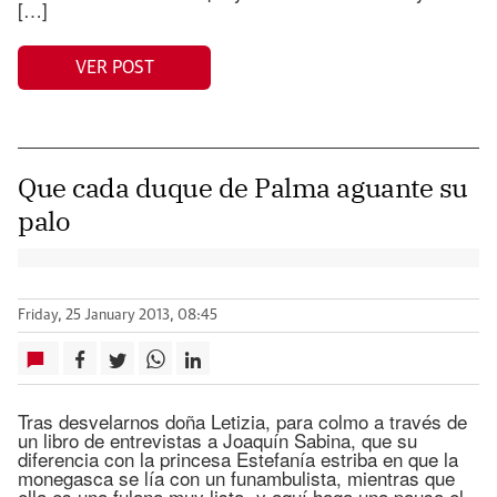
[…]
VER POST
Que cada duque de Palma aguante su
palo
Friday, 25 January 2013, 08:45
Tras desvelarnos doña Letizia, para colmo a través de
un libro de entrevistas a Joaquín Sabina, que su
diferencia con la princesa Estefanía estriba en que la
monegasca se lía con un funambulista, mientras que
ella es una fulana muy lista -y aquí haga una pausa el