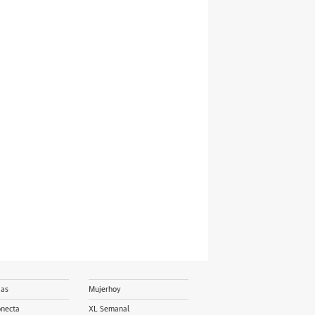
ias
Mujerhoy
onecta
XL Semanal