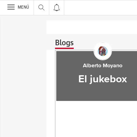
>
MENÚ
Blogs
Alberto Moyano
El jukebox