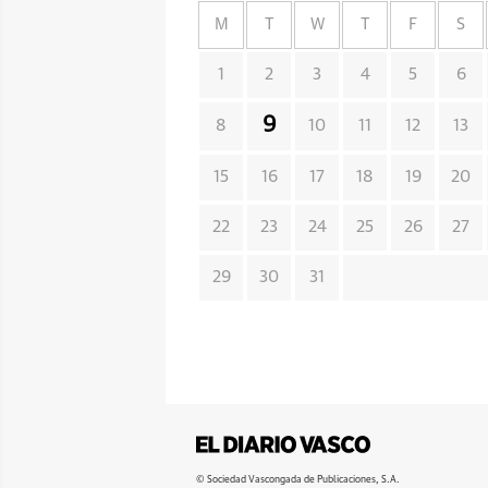
M
T
W
T
F
S
1
2
3
4
5
6
9
8
10
11
12
13
15
16
17
18
19
20
22
23
24
25
26
27
29
30
31
© Sociedad Vascongada de Publicaciones, S.A.