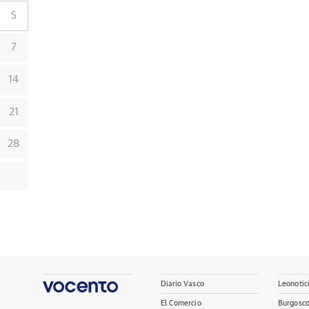
S
7
14
21
28
Diario Vasco
Leonotic
El Comercio
Burgosc