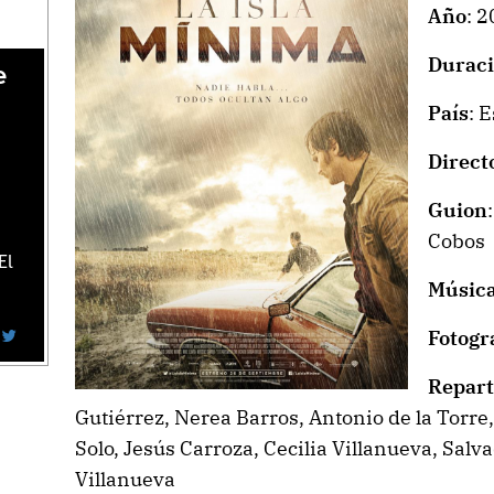
Año
: 
Durac
e
País
: 
Direct
Guion
Cobos
El
Músic
Fotogr
Repart
Gutiérrez, Nerea Barros, Antonio de la Torre
Solo, Jesús Carroza, Cecilia Villanueva, Salv
Villanueva