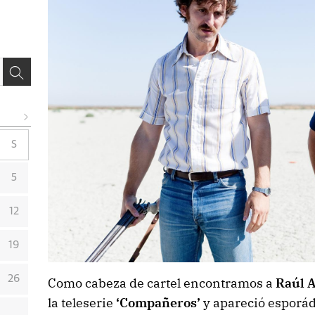
S
5
12
19
26
Como cabeza de cartel encontramos a
Raúl 
la teleserie
‘Compañeros’
y apareció esporá