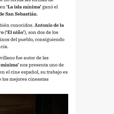
 en
‘La isla mínima’
ganó el
 de San Sebastián
.
bién conocidos.
Antonio de la
ro
(
‘El niño’
), son dos de los
cinos del pueblo, consiguiendo
cia.
villano fue autor de las
a mínima’
nos presenta uno de
n el cine español, su trabajo es
e los mejores cineastas