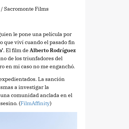
s / Sacromonte Films
guien le pone una película por
lo que viví cuando el pasado fin
a’
. El film de
Alberto Rodríguez
no de los triunfadores del
ero en mi caso no me enganchó.
 expedientados. La sanción
ismas a investigar la
n una comunidad anclada en el
sesino. (
FilmAffinity
)