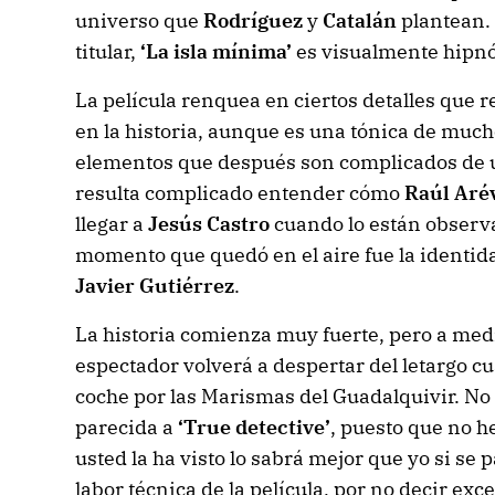
universo que
Rodríguez
y
Catalán
plantean.
titular,
‘La isla mínima’
es visualmente hipnó
La película renquea en ciertos detalles que 
en la historia, aunque es una tónica de much
elementos que después son complicados de un
resulta complicado entender cómo
Raúl Aré
llegar a
Jesús Castro
cuando lo están observa
momento que quedó en el aire fue la identid
Javier Gutiérrez
.
La historia comienza muy fuerte, pero a medi
espectador volverá a despertar del letargo c
coche por las Marismas del Guadalquivir. No 
parecida a
‘True detective’
, puesto que no he
usted la ha visto lo sabrá mejor que yo si se
labor técnica de la película, por no decir exc