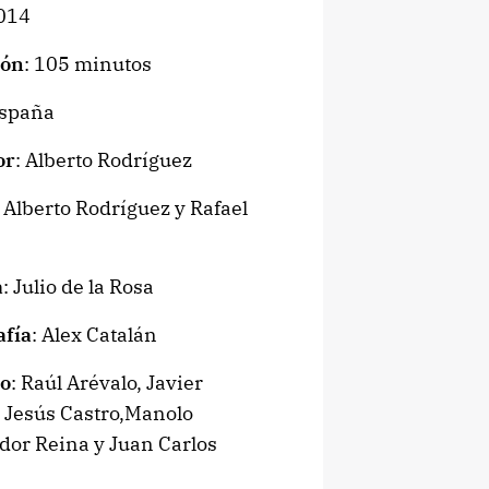
2014
ión
: 105 minutos
España
or
: Alberto Rodríguez
: Alberto Rodríguez y Rafael
a
: Julio de la Rosa
afía
: Alex Catalán
o
: Raúl Arévalo, Javier
, Jesús Castro,Manolo
ador Reina y Juan Carlos