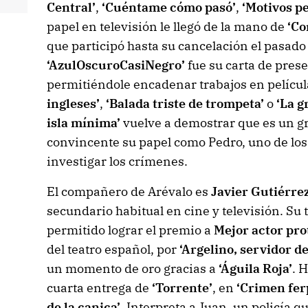
Central’
,
‘Cuéntame cómo pasó’
,
‘Motivos p
papel en televisión le llegó de la mano de
‘Co
que participó hasta su cancelación el pasado 
‘AzulOscuroCasiNegro’
fue su carta de prese
permitiéndole encadenar trabajos en pelícu
ingleses’
,
‘Balada triste de trompeta’
o
‘La g
isla mínima’
vuelve a demostrar que es un g
convincente su papel como Pedro, uno de los
investigar los crímenes.
El compañero de Arévalo es
Javier Gutiérre
secundario habitual en cine y televisión. Su t
permitido lograr el premio a
Mejor actor pro
del teatro español, por
‘Argelino, servidor d
un momento de oro gracias a
‘Águila Roja’
. 
cuarta entrega de
‘Torrente’
, en
‘Crimen fer
de la canica’
. Interpreta a Juan, un policía q