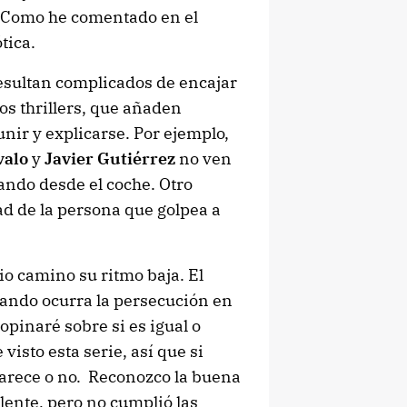
 Como he comentado en el
tica.
resultan complicados de encajar
os thrillers, que añaden
ir y explicarse. Por ejemplo,
valo
y
Javier Gutiérrez
no ven
ndo desde el coche. Otro
ad de la persona que golpea a
o camino su ritmo baja. El
uando ocurra la persecución en
opinaré sobre si es igual o
 visto esta serie, así que si
 parece o no. Reconozco la buena
elente, pero no cumplió las