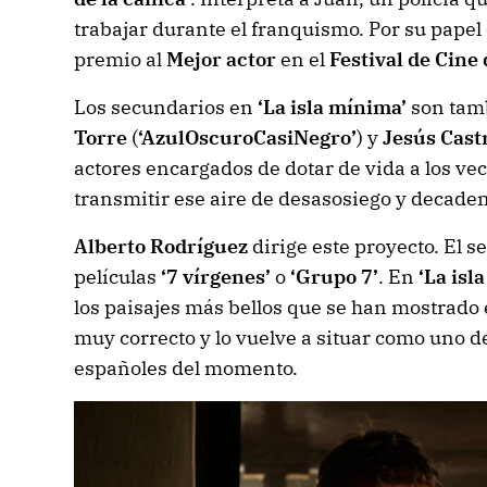
trabajar durante el franquismo. Por su papel
premio al
Mejor actor
en el
Festival de Cine
Los secundarios en
‘La isla mínima’
son tam
Torre
(
‘AzulOscuroCasiNegro’
) y
Jesús Cast
actores encargados de dotar de vida a los ve
transmitir ese aire de desasosiego y decaden
Alberto Rodríguez
dirige este proyecto. El se
películas
‘7 vírgenes’
o
‘Grupo 7’
. En
‘La isl
los paisajes más bellos que se han mostrado e
muy correcto y lo vuelve a situar como uno d
españoles del momento.