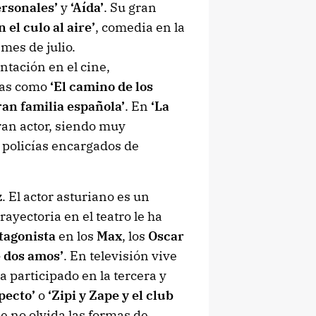
ersonales’
y
‘Aída’
. Su gran
n el culo al aire’
, comedia en la
mes de julio.
ntación en el cine,
las como
‘El camino de los
ran familia española’
. En
‘La
ran actor, siendo muy
 policías encargados de
z
. El actor asturiano es un
rayectoria en el teatro le ha
tagonista
en los
Max
, los
Oscar
e dos amos’
. En televisión vive
Ha participado en la tercera y
pecto’
o
‘Zipi y Zape y el club
ue no olvida las formas de