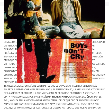
Boys Don't Cry: Teena Brandon siempre ha deseado ser un chico. Así que un
día decide cortarse el pelo, ocultar sus pechos bajo un vendaje apretado, y
cambiar el orden de su nombre, pasándose a llamar Brandon Teena./
BOYS DON'T
CRY
TÍTULO ORIGINAL
: BOYS DON'T CRY
AÑO
: 1999
DURACIÓN
: 114 MINUTOS
PAÍS
: ESTADOS
UNIDOS
DIRECTOR
:
KIMBERLY PEIRCE
GUION
:
KIMBERLY PEIRCE Y
ANDY BIENEN
MÚSICA
:
NATHAN LARSON
FOTOGRAFÍA
:
JIM DENAULT
REPARTO
:
HILARY SWANK,
CHLOË
SEVIGNY,
PETER SARSGAARD,
BRENDAN SEXTON III,
ALICIA GORANSON,
ALISON FOLLAND,
JEANETTA ARNETTE,
ROB CAMPBELL,
MATT MCGRATH,
CHEYENNE RUSHING Y
JERRY HAYNES
PRODUCTORA
:
FOX SEARCHLIGHT
GÉNERO
: DRAMA / ROMÁNTICO TEENA BRANDON SIEMPRE HA
DESEADO SER UN CHICO. ASÍ QUE UN DÍA DECIDE CORTARSE EL PELO, OCULTAR SUS PECHOS BAJO
UN VENDAJE APRETADO, Y CAMBIAR EL ORDEN DE SU NOMBRE, PASÁNDOSE A LLAMAR
BRANDON TEENA. (
FILMAFFINITY
)
'BOYS DON'T CRY'
ES EL SUGERENTE TÍTULO PARA LA
PELÍCULA QUE CUENTA EL MACABRO CRIMEN QUE TERMINÓ CON LA VIDA DE BRANDON TEENA.
BRANDON ERA UN HOMBRE TRANSEXUAL QUE TODAVÍA NO INICIÓ SU PROCESO DE TRANSICIÓN,
PERO QUE DECIDIÓ LUCIR UN ASPECTO "VARONIL" CON UN CORTE DE PELO MÁS CORTO Y
VISTIENDO ROPA DE CHICO. LA MALA SUERTE LE HIZO CRUZARSE EN EL CAMINO DE UNA SERIE DE
INDESEABLES QUE TERMINARON CON SU VIDA EN 1993, CUANDO CONTABA CON 21 AÑOS,
CUANDO DESCUBRIERON QUE TENÍA GENITALES FEMENINOS Y NO MASCULINOS.
EL CRIMEN
CONMOCIONÓ A LA OPINIÓN PÚBLICA EN ESTADOS UNIDOS, LA MISMA ESTADOS UNIDOS QUE HOY
EN DÍA CUENTA CON UN PRESIDENTE EMPEÑADO EN DAR MARCHA ATRÁS A PASOS AGIGANTADOS
EN TEMAS LGTB, Y ESPECIALMENTE EN AQUELLOS QUE TIENEN QUE VER CON LA
TRANSEXUALIDAD. UN PAÍS DE CONTRASTES QUE ES CAPAZ DE OFRECER LA VERSIÓN MÁS
ABIERTA E INTEGRADORA DEL SER HUMANO Y, AL MISMO TIEMPO, LA MÁS CRUENTA Y TERRIBLE
DE LA AMÉRICA PROFUNDA, LA QUE VIVE AJENA AL PROGRESO PROPIO DE LA SOCIEDAD. LA
CINTA PROTAGONIZADA POR UNA BRAVÍSIMA
HILARY SWANK
, GANADORA DEL
ÓSCAR
POR EL
ROL, AHONDA EN LA HISTORIA DE BRANDON TEENA. DESDE QUE DECIDE ADOPTAR UN LOOK
"MASCULINO" HASTA QUE ESTA PANDA DE SALVAJES LE QUITAN LA VIDA. ASISTIMOS A SUS
DUDAS, SUS TORMENTOS, SUS ILUSIONES, SUS DESEOS Y A TODO LO QUE MUEVE SU VIDA. UN