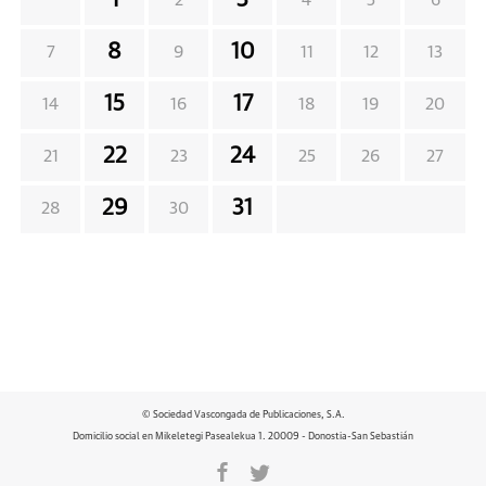
2
4
5
6
8
10
7
9
11
12
13
15
17
14
16
18
19
20
22
24
21
23
25
26
27
29
31
28
30
© Sociedad Vascongada de Publicaciones, S.A.
Domicilio social en Mikeletegi Pasealekua 1. 20009 - Donostia-San Sebastián