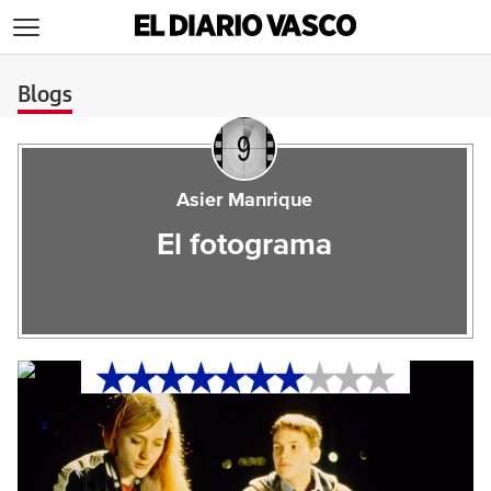
>
Blogs
Asier Manrique
El fotograma
‘Boys Don’t Cry’, la
crueldad del ser humano
cuando no entiende