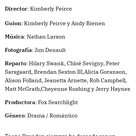
Director
:
Kimberly Peirce
Guion
:
Kimberly Peirce y
Andy Bienen
Música
:
Nathan Larson
Fotografía
:
Jim Denault
Reparto
:
Hilary Swank,
Chloë Sevigny,
Peter
Sarsgaard,
Brendan Sexton III,
Alicia Goranson,
Alison Folland,
Jeanetta Arnette,
Rob Campbell,
Matt McGrath,
Cheyenne Rushing y
Jerry Haynes
Productora
:
Fox Searchlight
Género
: Drama / Romántico