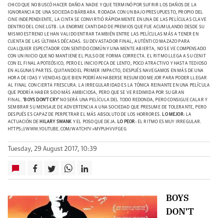
CHICO QUE NO BUSCÓ HACER DAÑO A NADIE Y QUE TERMINÓ POR SUFRIR LOS DAÑOS DE LA
IGNORANCIA DE UNA SOCIEDAD BÁRBARA.
RODADA CON UN BAJO PRESUPUESTO, PROPIO DEL
CINE INDEPENDIENTE, LA CINTA SE CONVIRTIÓ RÁPIDAMENTE EN UNA DE LAS PELÍCULAS CLAVE
DENTRO DEL CINE LGTB. LA ENORME CANTIDAD DE PREMIOS QUE FUE ACUMULANDO DESDE SU
MISMO ESTRENO LE HAN VALIDO ENTRAR TAMBIÉN ENTRE LAS PELÍCULAS MÁS A TENER EN
CUENTA DE LAS ÚLTIMAS DÉCADAS. SU DEVASTADOR FINAL, AUTÉNTICO MAZAZO PARA
CUALQUIER ESPECTADOR CON SENTIDO COMÚN Y UNA MENTE ABIERTA, NO SE VE COMPENSADO
CON UN INICIO QUE NO MANTIENE EL PULSO DE FORMA CORRECTA. EL RITMO LLEGA A SU CENIT
CON EL FINAL APOTEÓSICO, PERO EL INICIO PECA DE LENTO, POCO ATRACTIVO Y HASTA TEDIOSO
EN ALGUNAS PARTES. QUITANDO EL PRIMER IMPACTO, DESPUÉS NAVEGAMOS EN MÁS DE UNA
HORA DE IDAS Y VENIDAS QUE BIEN PODRÍAN HABERSE RESUMIDO MEJOR PARA PODER LLEGAR
AL FINAL CON CIERTA FRESCURA.
LA IRREGULARIDAD ES LA TÓNICA REINANTE EN UNA PELÍCULA
QUE PODRÍA HABER SIDO MÁS AMBICIOSA, PERO QUE SE VE REDIMIDA POR SU GRAN
FINAL.
'BOYS DON'T CRY'
NO SERÁ UNA PELÍCULA DEL TODO REDONDA, PERO CONSIGUE CALAR Y
SEMBRAR SU MENSAJE DE ADVERTENCIA A UNA SOCIEDAD QUE PRESUME DE TOLERANTE, PERO
DESPUÉS ES CAPAZ DE PERPETRAR EL MÁS ABSOLUTO DE LOS HORRORES.
LO MEJOR
: LA
ACTUACIÓN DE
HILARY SWANK
Y EL POSO QUE DEJA.
LO PEOR
: EL RITMO ES MUY IRREGULAR.
HTTPS://WWW.YOUTUBE.COM/WATCH?V=MYPUHVVFGEG
Tuesday, 29 August 2017, 10:39
BOYS
DON’T