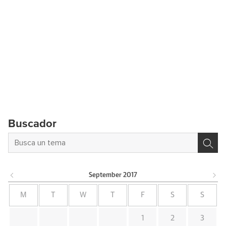
Buscador
September
2017
M
T
W
T
F
S
S
1
2
3