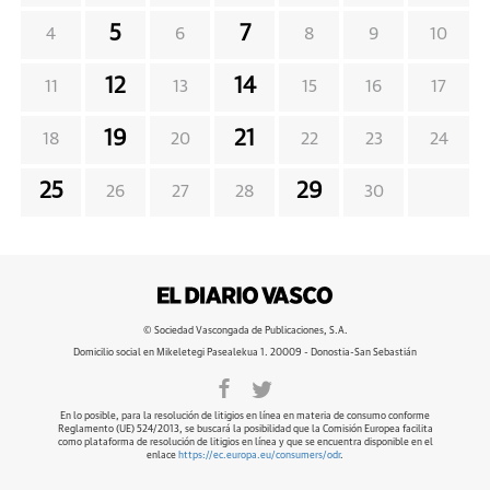
5
7
4
6
8
9
10
12
14
11
13
15
16
17
19
21
18
20
22
23
24
25
29
26
27
28
30
© Sociedad Vascongada de Publicaciones, S.A.
Domicilio social en Mikeletegi Pasealekua 1. 20009 - Donostia-San Sebastián
En lo posible, para la resolución de litigios en línea en materia de consumo conforme
Reglamento (UE) 524/2013, se buscará la posibilidad que la Comisión Europea facilita
como plataforma de resolución de litigios en línea y que se encuentra disponible en el
enlace
https://ec.europa.eu/consumers/odr
.