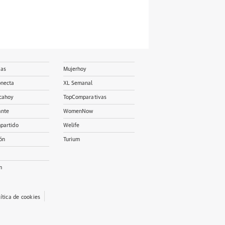
ias
Mujerhoy
onecta
XL Semanal
cahoy
TopComparativas
ante
WomenNow
partido
Welife
ón
Turium
m
lítica de cookies