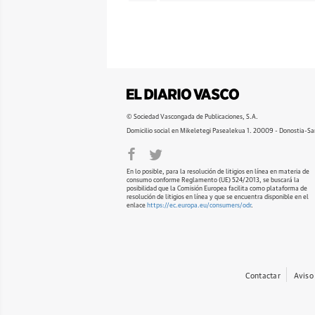
© Sociedad Vascongada de Publicaciones, S.A.
Domicilio social en Mikeletegi Pasealekua 1. 20009 - Donostia-Sa
En lo posible, para la resolución de litigios en línea en materia de
consumo conforme Reglamento (UE) 524/2013, se buscará la
posibilidad que la Comisión Europea facilita como plataforma de
resolución de litigios en línea y que se encuentra disponible en el
enlace
https://ec.europa.eu/consumers/odr
.
Contactar
Aviso