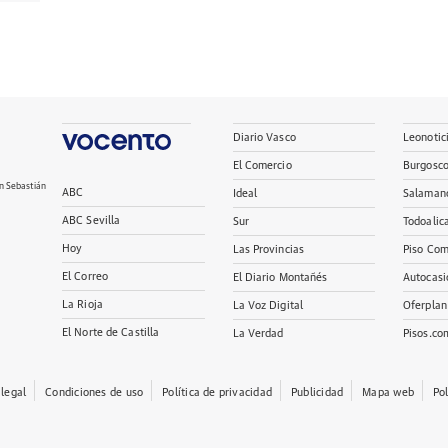
Diario Vasco
Leonotic
El Comercio
Burgosc
n Sebastián
ABC
Ideal
Salaman
ABC Sevilla
Sur
Todoalic
Hoy
Las Provincias
Piso Com
El Correo
El Diario Montañés
Autocasi
La Rioja
La Voz Digital
Oferplan
El Norte de Castilla
La Verdad
Pisos.co
 legal
Condiciones de uso
Política de privacidad
Publicidad
Mapa web
Po