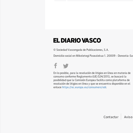
© Sociedad Vascongada de Publicaciones, S.A.
Domicilio social en Mikeletegi Pasealekua 1. 20009 - Donostia-Sa
En lo posible, para la resolución de litigios en línea en materia de
consumo conforme Reglamento (UE) 524/2013, se buscará la
posibilidad que la Comisión Europea facilita como plataforma de
resolución de litigios en línea y que se encuentra disponible en el
enlace
https://ec.europa.eu/consumers/odr
.
Contactar
Aviso