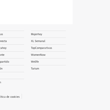
ias
Mujerhoy
onecta
XL Semanal
cahoy
TopComparativas
ante
WomenNow
partido
Welife
ón
Turium
m
lítica de cookies