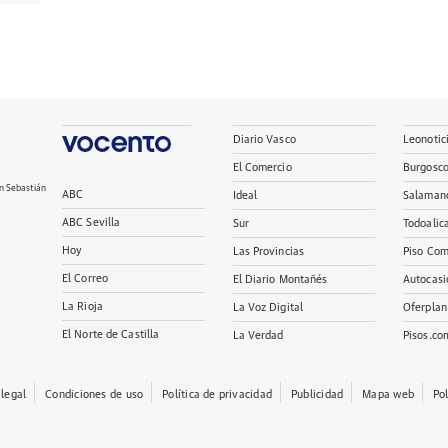
Diario Vasco
Leonotic
El Comercio
Burgosc
n Sebastián
ABC
Ideal
Salaman
ABC Sevilla
Sur
Todoalic
Hoy
Las Provincias
Piso Com
El Correo
El Diario Montañés
Autocasi
La Rioja
La Voz Digital
Oferplan
El Norte de Castilla
La Verdad
Pisos.co
 legal
Condiciones de uso
Política de privacidad
Publicidad
Mapa web
Po